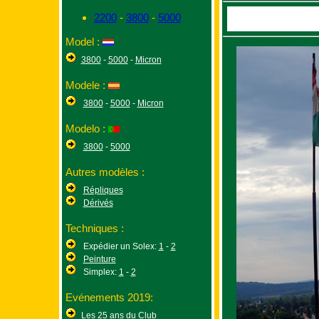
2200
-
3800
-
5000
Model :
3800
-
5000
-
Micron
Modele :
3800
-
5000
-
Micron
Modelo :
3800
-
5000
Autres modèles :
Répliques
Dérivés
Techniques :
Expédier un Solex:
1
-
2
Peinture
Simplex:
1
-
2
Evénements 2019:
Les 25 ans du Club