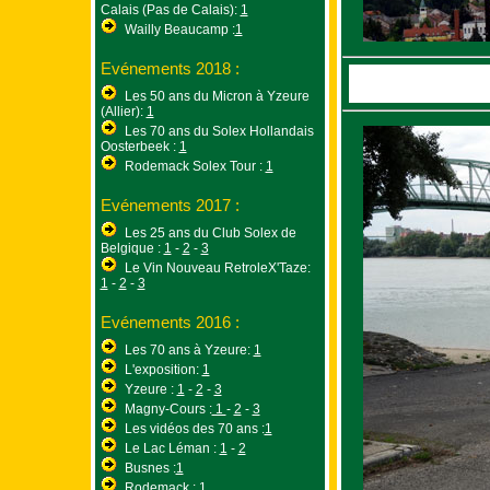
Calais (Pas de Calais):
1
Wailly Beaucamp :
1
Evénements 2018 :
Les 50 ans du Micron à Yzeure
(Allier):
1
Les 70 ans du Solex Hollandais
Oosterbeek :
1
Rodemack Solex Tour :
1
Evénements 2017 :
Les 25 ans du Club Solex de
Belgique :
1
-
2
-
3
Le Vin Nouveau RetroleX'Taze:
1
-
2
-
3
Evénements 2016 :
Les 70 ans à Yzeure:
1
L'exposition:
1
Yzeure :
1
-
2
-
3
Magny-Cours :
1
-
2
-
3
Les vidéos des 70 ans :
1
Le Lac Léman :
1
-
2
Busnes :
1
Rodemack :
1