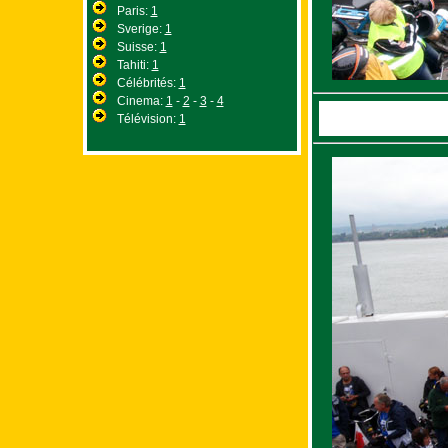
Paris:
1
Sverige:
1
Suisse:
1
Tahiti:
1
Célébrités:
1
Cinema:
1
-
2
-
3
-
4
Télévision:
1