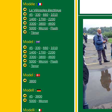
Modèle :
Le Vélosolex électrique
45
-
330
-
660
-
1010
1400
-
1700
-
2200
3300
-
3800
-
4600
5000
-
Micron
-
Flash
-
Ténor
Model :
45
-
330
-
660
-
1010
1400
-
1700
-
2200
3300
-
3800
-
4600
5000
-
Micron
-
Flash
-
Tenor
Model :
3800
Modell :
45
-
3800
5000
-
Micron
Modelli :