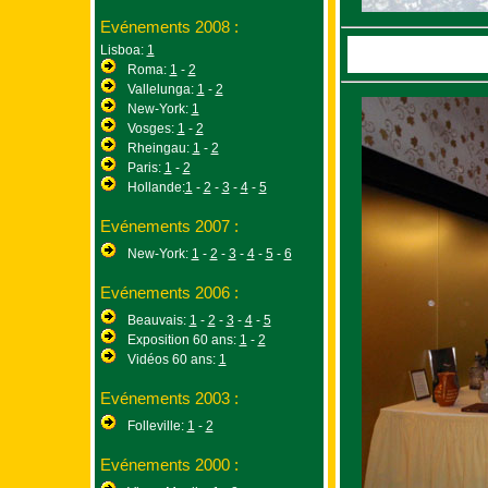
Evénements 2008 :
Lisboa:
1
Roma:
1
-
2
Vallelunga:
1
-
2
New-York:
1
Vosges:
1
-
2
Rheingau:
1
-
2
Paris:
1
-
2
Hollande:
1
-
2
-
3
-
4
-
5
Evénements 2007 :
New-York:
1
-
2
-
3
-
4
-
5
-
6
Evénements 2006 :
Beauvais:
1
-
2
-
3
-
4
-
5
Exposition 60 ans:
1
-
2
Vidéos 60 ans:
1
Evénements 2003 :
Folleville:
1
-
2
Evénements 2000 :