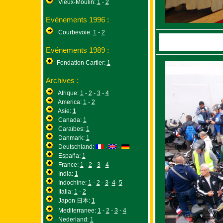
Vieux-Moulin:
1
-
2
Evénements 1996 :
Courbevoie:
1
-
2
Evénements 1989 :
Fondation Cartier:
1
Archives :
Afrique:
1
-
2
-
3
-
4
America:
1
-
2
Asie:
1
Canada:
1
Caraïbes:
1
Danmark:
1
Deutschland:
-
-
España:
1
France:
1
-
2
-
3
-
4
India:
1
Indochine:
1
-
2
-
3
-
4
-
5
Italia:
1
-
2
Japon 日本:
1
Mediterranee:
1
-
2
-
3
-
4
Nederland:
1