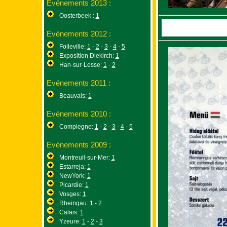
Evénements 2013 :
Oosterbeek :
1
Evénements 2012 :
Folleville:
1
-
2
-
3
-
4
-
5
Exposition Diekirch:
1
Han-sur-Lesse:
1
-
2
Evénements 2011 :
Beauvais:
1
Evénements 2010 :
Compiegne:
1
-
2
-
3
-
4
-
5
Evénements 2009 :
Montreuil-sur-Mer:
1
Estarreja:
1
NewYork:
1
Picardie:
1
Vosges:
1
Rheingau:
1
-
2
Calais:
1
Yzeure:
1
-
2
-
3