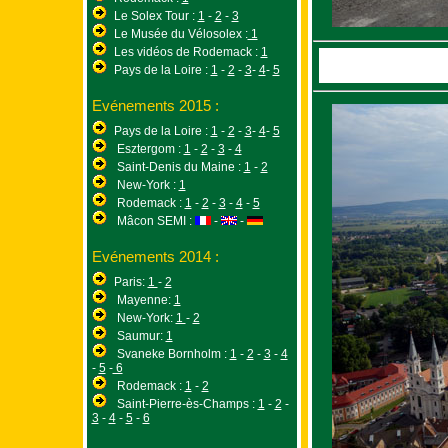
Le Solex Tour :
1
-
2
-
3
Le Musée du Vélosolex :
1
Les vidéos de Rodemack :
1
Pays de la Loire :
1
-
2
-
3
-
4
-
5
Evénements 2015 :
Pays de la Loire :
1
-
2
-
3
-
4
-
5
Esztergom :
1
-
2
-
3
-
4
Saint-Denis du Maine :
1
-
2
New-York :
1
Rodemack :
1
-
2
-
3
-
4
-
5
Mâcon SEMI :
-
-
Evénements 2014 :
Paris:
1
-
2
Mayenne:
1
New-York:
1
-
2
Saumur:
1
Svaneke Bornholm :
1
-
2
-
3
-
4
-
5
-
6
Rodemack :
1
-
2
Saint-Pierre-ès-Champs :
1
-
2
-
3
-
4
-
5
-
6