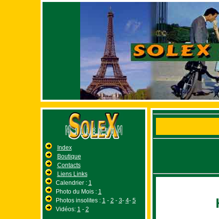
Index
Boutique
Contacts
Liens Links
Calendrier :
1
Photo du Mois :
1
Photos insolites :
1
-
2
-
3
-
4
-
5
Vidéos:
1
-
2