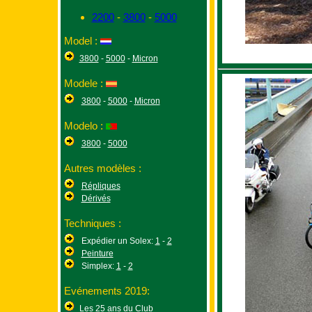
2200
-
3800
-
5000
Model :
3800
-
5000
-
Micron
Modele :
3800
-
5000
-
Micron
Modelo :
3800
-
5000
Autres modèles :
Répliques
Dérivés
Techniques :
Expédier un Solex:
1
-
2
Peinture
Simplex:
1
-
2
Evénements 2019:
Les 25 ans du Club