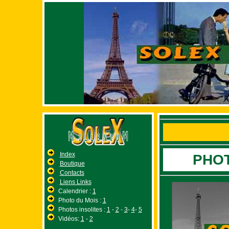
Index
PHOT
Boutique
Contacts
Liens Links
Calendrier :
1
Photo du Mois :
1
Photos insolites :
1
-
2
-
3
-
4
-
5
Vidéos:
1
-
2