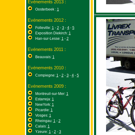
Evénements 2013 :
Oosterbeek :
1
Evénements 2012 :
Folleville:
1
-
2
-
3
-
4
-
5
Exposition Diekirch:
1
Han-sur-Lesse:
1
-
2
Evénements 2011 :
Beauvais:
1
Evénements 2010 :
Compiegne:
1
-
2
-
3
-
4
-
5
Evénements 2009 :
Montreuil-sur-Mer:
1
Estarreja:
1
NewYork:
1
Picardie:
1
Vosges:
1
Rheingau:
1
-
2
Calais:
1
Yzeure:
1
-
2
-
3