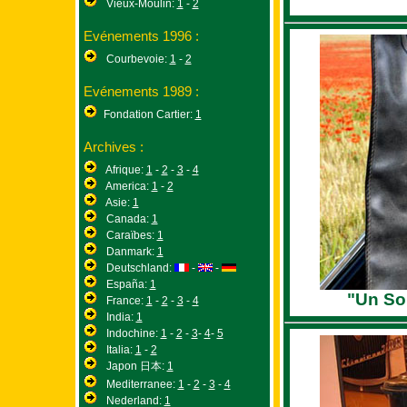
Vieux-Moulin:
1
-
2
Evénements 1996 :
Courbevoie:
1
-
2
Evénements 1989 :
Fondation Cartier:
1
Archives :
Afrique:
1
-
2
-
3
-
4
America:
1
-
2
Asie:
1
Canada:
1
Caraïbes:
1
Danmark:
1
Deutschland:
-
-
España:
1
"Un So
France:
1
-
2
-
3
-
4
India:
1
Indochine:
1
-
2
-
3
-
4
-
5
Italia:
1
-
2
Japon 日本:
1
Mediterranee:
1
-
2
-
3
-
4
Nederland:
1