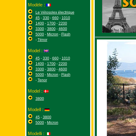
Modèle :
Le Vélosolex électrique
45
-
330
-
660
-
1010
1400
-
1700
-
2200
3300
-
3800
-
4600
5000
-
Micron
-
Flash
-
Ténor
Model :
45
-
330
-
660
-
1010
1400
-
1700
-
2200
3300
-
3800
-
4600
5000
-
Micron
-
Flash
-
Tenor
Model :
3800
Modell :
45
-
3800
5000
-
Micron
Modelli :