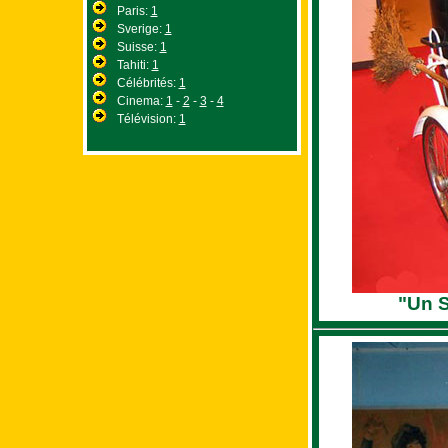
Paris:
1
Sverige:
1
Suisse:
1
Tahiti:
1
Célébrités:
1
Cinema:
1
-
2
-
3
-
4
Télévision:
1
"Un S