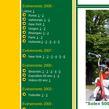
Evénements 2008 :
Lisboa:
1
Roma:
1
-
2
Vallelunga:
1
-
2
New-York:
1
Vosges:
1
-
2
Rheingau:
1
-
2
Paris:
1
-
2
Hollande:
1
-
2
-
3
-
4
-
5
Evénements 2007 :
New-York:
1
-
2
-
3
-
4
-
5
-
6
Evénements 2006 :
Beauvais:
1
-
2
-
3
-
4
-
5
Exposition 60 ans:
1
-
2
Vidéos 60 ans:
1
Evénements 2003 :
Folleville:
1
-
2
"Solex 500
Evénements 2000 :