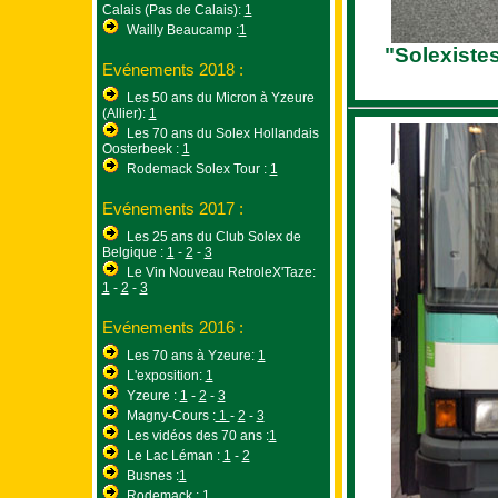
Calais (Pas de Calais):
1
Wailly Beaucamp :
1
"Solexistes
Evénements 2018 :
Les 50 ans du Micron à Yzeure
(Allier):
1
Les 70 ans du Solex Hollandais
Oosterbeek :
1
Rodemack Solex Tour :
1
Evénements 2017 :
Les 25 ans du Club Solex de
Belgique :
1
-
2
-
3
Le Vin Nouveau RetroleX'Taze:
1
-
2
-
3
Evénements 2016 :
Les 70 ans à Yzeure:
1
L'exposition:
1
Yzeure :
1
-
2
-
3
Magny-Cours :
1
-
2
-
3
Les vidéos des 70 ans :
1
Le Lac Léman :
1
-
2
Busnes :
1
Rodemack :
1