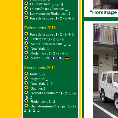
Le Solex Tour :
1
-
2
-
3
Le Musée du Vélosolex :
1
"Hommage à
Les vidéos de Rodemack :
1
Pays de la Loire :
1
-
2
-
3
-
4
-
5
Evénements 2015 :
Pays de la Loire :
1
-
2
-
3
-
4
-
5
Esztergom :
1
-
2
-
3
-
4
Saint-Denis du Maine :
1
-
2
New-York :
1
Rodemack :
1
-
2
-
3
-
4
-
5
Mâcon SEMI :
-
-
Evénements 2014 :
Paris:
1
-
2
Mayenne:
1
New-York:
1
-
2
Saumur:
1
Svaneke Bornholm :
1
-
2
-
3
-
4
-
5
-
6
Rodemack :
1
-
2
Saint-Pierre-ès-Champs :
1
-
2
-
3
-
4
-
5
-
6