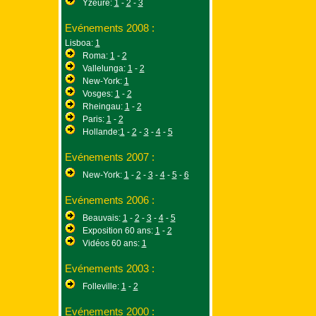
Yzeure:
1
-
2
-
3
Evénements 2008 :
Lisboa:
1
Roma:
1
-
2
Vallelunga:
1
-
2
New-York:
1
Vosges:
1
-
2
Rheingau:
1
-
2
Paris:
1
-
2
Hollande:
1
-
2
-
3
-
4
-
5
Evénements 2007 :
New-York:
1
-
2
-
3
-
4
-
5
-
6
Evénements 2006 :
Beauvais:
1
-
2
-
3
-
4
-
5
Exposition 60 ans:
1
-
2
Vidéos 60 ans:
1
Evénements 2003 :
Folleville:
1
-
2
Evénements 2000 :