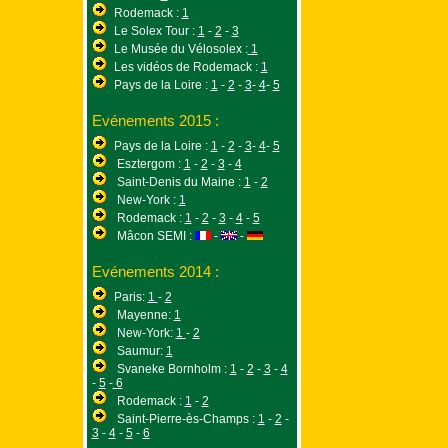
Rodemack :
1
Le Solex Tour :
1
-
2
-
3
Le Musée du Vélosolex :
1
Les vidéos de Rodemack :
1
Pays de la Loire :
1
-
2
-
3
-
4
-
5
Evénements 2015 :
Pays de la Loire :
1
-
2
-
3
-
4
-
5
Esztergom :
1
-
2
-
3
-
4
Saint-Denis du Maine :
1
-
2
New-York :
1
Rodemack :
1
-
2
-
3
-
4
-
5
Mâcon SEMI :
-
-
Evénements 2014 :
Paris:
1
-
2
Mayenne:
1
New-York:
1
-
2
Saumur:
1
Svaneke Bornholm :
1
-
2
-
3
-
4
-
5
-
6
Rodemack :
1
-
2
Saint-Pierre-ès-Champs :
1
-
2
-
3
-
4
-
5
-
6