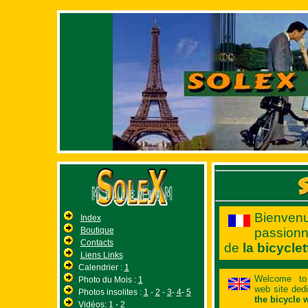
Bienve
Index
Boutique
passion
Contacts
de
la bicyclet
Liens Links
Calendrier :
1
Welcome t
Photo du Mois :
1
web site dedi
Photos insolites :
1
-
2
-
3
-
4
-
5
the bicycle w
Vidéos:
1
-
2