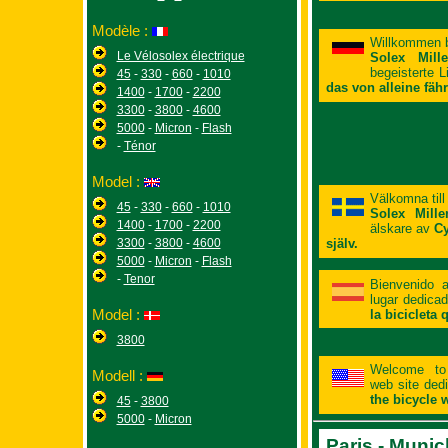
Modèle :
Willkommen 
Le Vélosolex électrique
Solex Mill
begeisterte 
45
-
330
-
660
-
1010
das von alleine fähr
1400
-
1700
-
2200
3300
-
3800
-
4600
5000
-
Micron
-
Flash
-
Ténor
Model :
Välkomna till
45
-
330
-
660
-
1010
Solex Mill
1400
-
1700
-
2200
älskare av
Cy
3300
-
3800
-
4600
själv.
5000
-
Micron
-
Flash
-
Tenor
Bienvenido
lugar dedica
Model :
la bicicleta 
3800
Welcome t
Modell :
web site dedi
the bicycle w
45
-
3800
5000
-
Micron
Paris - Munic