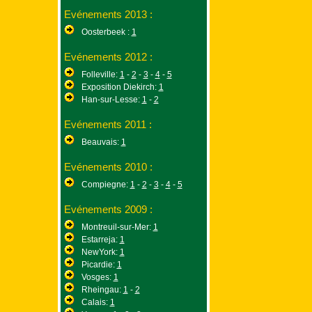
Evénements 2013 :
Oosterbeek :
1
Evénements 2012 :
Folleville:
1
-
2
-
3
-
4
-
5
Exposition Diekirch:
1
Han-sur-Lesse:
1
-
2
Evénements 2011 :
Beauvais:
1
Evénements 2010 :
Compiegne:
1
-
2
-
3
-
4
-
5
Evénements 2009 :
Montreuil-sur-Mer:
1
Estarreja:
1
NewYork:
1
Picardie:
1
Vosges:
1
Rheingau:
1
-
2
Calais:
1