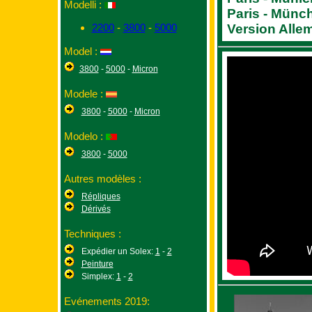
Modelli :
Paris - Münc
Version Alle
2200
-
3800
-
5000
Model :
3800
-
5000
-
Micron
Modele :
3800
-
5000
-
Micron
Modelo :
3800
-
5000
Autres modèles :
Répliques
Dérivés
Techniques :
Expédier un Solex:
1
-
2
Peinture
Simplex:
1
-
2
Evénements 2019: