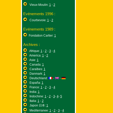
Vieux-Moulin:
1
-
2
Evénements 1996 :
Courbevoie:
1
-
2
Evénements 1989 :
Fondation Cartier:
1
Archives :
Afrique:
1
-
2
-
3
-
4
America:
1
-
2
Asie:
1
Canada:
1
Caraïbes:
1
Danmark:
1
Deutschland:
-
-
España:
1
France:
1
-
2
-
3
-
4
India:
1
Indochine:
1
-
2
-
3
-
4
-
5
Italia:
1
-
2
Japon 日本:
1
Mediterranee:
1
-
2
-
3
-
4