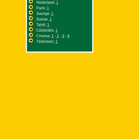
Nederland:
1
Paris:
1
Sverige:
1
Suisse:
1
Tahiti:
1
Célébrités:
1
Cinema:
1
-
2
-
3
-
4
Télévision:
1