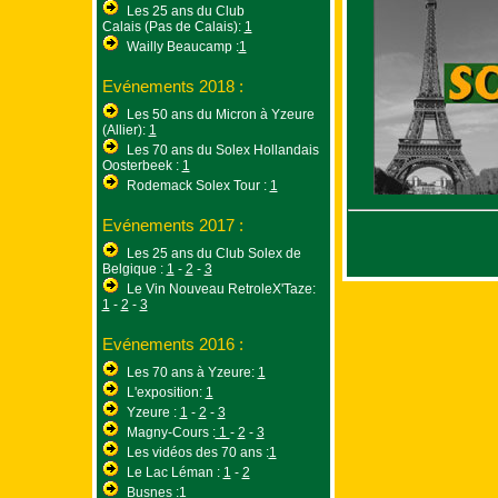
Les 25 ans du Club
Calais (Pas de Calais):
1
Wailly Beaucamp :
1
Evénements 2018 :
Les 50 ans du Micron à Yzeure
(Allier):
1
Les 70 ans du Solex Hollandais
Oosterbeek :
1
Rodemack Solex Tour :
1
Evénements 2017 :
Les 25 ans du Club Solex de
Belgique :
1
-
2
-
3
Le Vin Nouveau RetroleX'Taze:
1
-
2
-
3
Evénements 2016 :
Les 70 ans à Yzeure:
1
L'exposition:
1
Yzeure :
1
-
2
-
3
Magny-Cours :
1
-
2
-
3
Les vidéos des 70 ans :
1
Le Lac Léman :
1
-
2
Busnes :
1